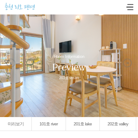
춘천 리오 펜션
Room Information
Preview
203호 stream
미리보기
101호 river
201호 lake
202호 valley