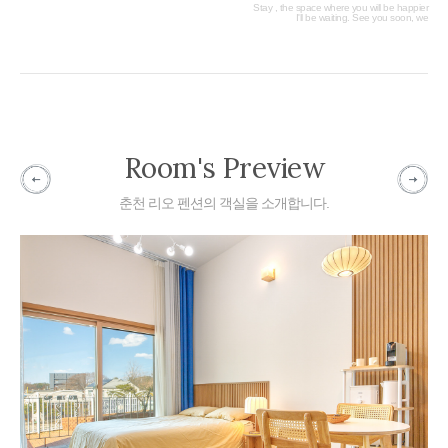
Stay , the space where you will be happier
I'll be waiting. See you soon, we
Room's Preview
춘천 리오 펜션의 객실을 소개합니다.