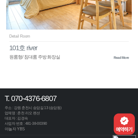
Detail Room
101호 river
원룸형/ 침대룸 주방 화장실
Read More
T. 070-4376-6807
주소 : 강원 춘천시 송암길 13 (송암동)
업체명 : 춘천 리오 펜션
대표자 : 김경숙
사업자 번호 : 481-38-00390
야놀자 YBS